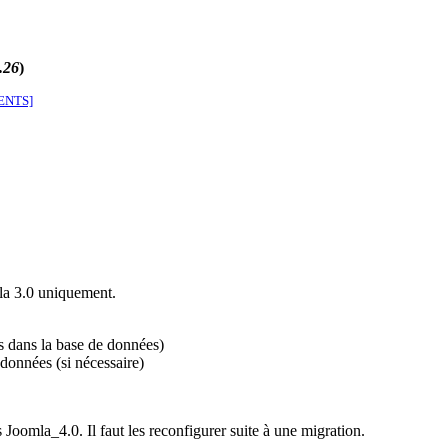
.26
)
ENTS]
la 3.0 uniquement.
ts dans la base de données)
 données (si nécessaire)
 Joomla_4.0. Il faut les reconfigurer suite à une migration.