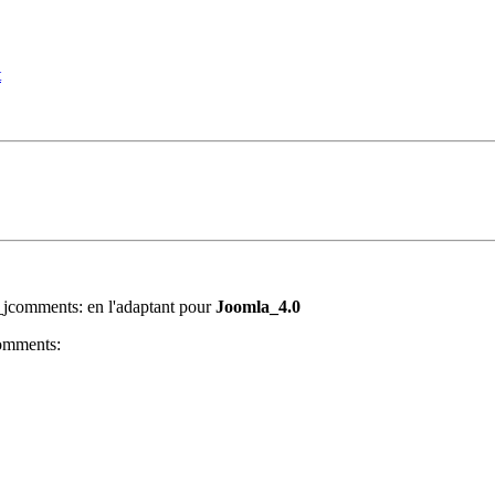
t
y_jcomments:
en l'adaptant pour
Joomla_4.0
comments: