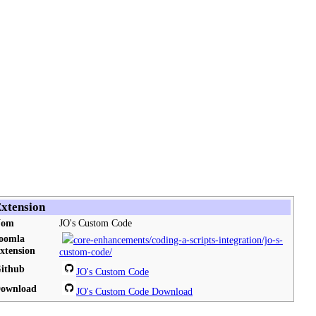
xtension
Nom
JO's Custom Code
oomla
core-enhancements/coding-a-scripts-integration/jo-s-
xtension
custom-code/
ithub
JO's Custom Code
ownload
JO's Custom Code Download