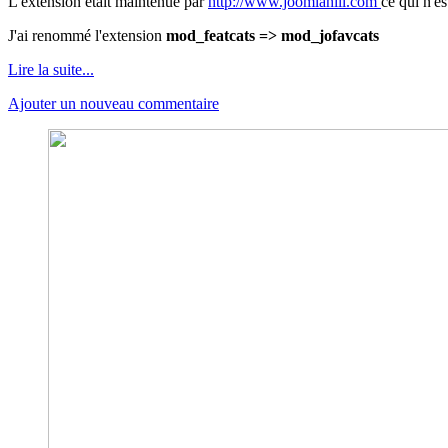
L'extension était maintenue par
http://www.joomlahill.com
ce qui n'e
J'ai renommé l'extension
mod_featcats => mod_jofavcats
Lire la suite...
Ajouter un nouveau commentaire