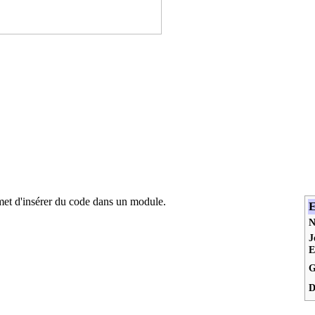
et d'insérer du code dans un module.
E
J
E
G
D