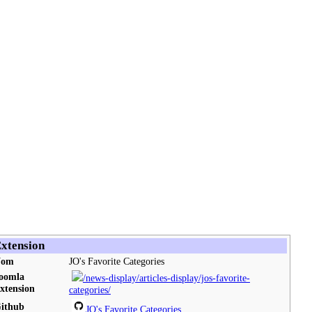
xtension
Nom
JO's Favorite Categories
oomla
/news-display/articles-display/jos-favorite-
xtension
categories/
ithub
JO's Favorite Categories