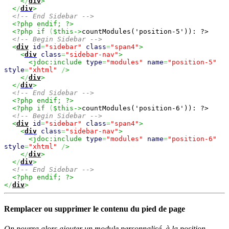
<
/
div
>
<
/
div
>
<!-- End Sidebar -->
<?php endif; ?>
<?php if
(
$this->
countModules('position-5')): ?>
<!-- Begin Sidebar -->
<
div
id
=
"sidebar"
class
=
"span4"
>
<
div
class
=
"sidebar-nav"
>
<jdoc:include
type
=
"modules"
name
=
"position-5"
style
=
"xhtml"
/
>
<
/
div
>
<
/
div
>
<!-- End Sidebar -->
<?php endif; ?>
<?php if
(
$this->
countModules('position-6')): ?>
<!-- Begin Sidebar -->
<
div
id
=
"sidebar"
class
=
"span4"
>
<
div
class
=
"sidebar-nav"
>
<jdoc:include
type
=
"modules"
name
=
"position-6"
style
=
"xhtml"
/
>
<
/
div
>
<
/
div
>
<!-- End Sidebar -->
<?php endif; ?>
<
/
div
>
Remplacer ou supprimer le contenu du pied de page
On pourra alors ajouter un module personnalisé à la position