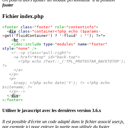
footer
Fichier index.php
<footer
class
=
"footer"
role
=
"contentinfo"
>
<
div
class
=
"container<?php echo ($params-
>
get('fluidContainer') ? '-fluid' : ''); ?>">
<
hr
/
>
<jdoc:include
type
=
"modules"
name
=
"footer"
style
=
"none"
/
>
<!--<p class="pull-right">
<a href="#top" id="back-top">
<?php echo JText::_('TPL_PROTOSTAR_BACKTOTOP');
?>
</a>
</p>
<p>
&copy; <?php echo date('Y'); ?> <?php echo
$sitename; ?>
</p>-->
<
/
div
>
<
/
footer>
Utiliser le javascript avec les dernières version 3.6.x
Il est possible d'écrire un code adapté dans le fichier associé user.js,
par exemple ici pour enlever la partie non utilisée du footer