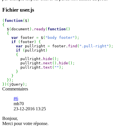
Fichier user.js
(
function
(
$
)
{
$
(
document
)
.
ready
(
function
(
)
{
var
footer
=
$
(
"body footer"
)
;
if
(
footer
)
{
var
pullright
=
footer.
find
(
".pull-right"
)
;
if
(
pullright
)
{
pullright.
hide
(
)
;
pullright.
next
(
)
.
hide
(
)
;
pullright.
text
(
""
)
;
}
}
}
)
;
}
)
(
jQuery
)
;
Commentaires
#6
mb70
23-12-2016 13:25
Bonjour,
Merci pour votre réponse.