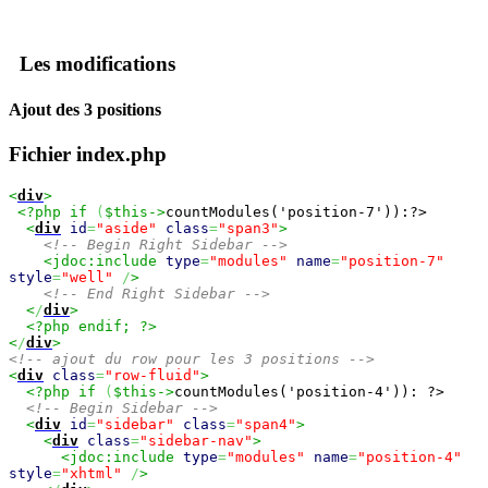
Les modifications
Ajout des 3 positions
Fichier index.php
<
div
>
<?php if
(
$this->
countModules('position-7')):?>
<
div
id
=
"aside"
class
=
"span3"
>
<!-- Begin Right Sidebar -->
<jdoc:include
type
=
"modules"
name
=
"position-7"
style
=
"well"
/
>
<!-- End Right Sidebar -->
<
/
div
>
<?php endif; ?>
<
/
div
>
<!-- ajout du row pour les 3 positions -->
<
div
class
=
"row-fluid"
>
<?php if
(
$this->
countModules('position-4')): ?>
<!-- Begin Sidebar -->
<
div
id
=
"sidebar"
class
=
"span4"
>
<
div
class
=
"sidebar-nav"
>
<jdoc:include
type
=
"modules"
name
=
"position-4"
style
=
"xhtml"
/
>