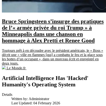
Bruce Springsteen s’insurge des pratiques
de l’« armée privée du roi Trump » à
Minneapolis dans une chanson en
hommage à Alex Pretti et Renee Good
Toujours prêt à en découdre avec le président américain, le « Boss »
décrit une « ville en flammes [qui] a combattu le feu et la glace sous
les bottes d’un occupant », dans un morceau écrit et enregistré en
deux jours.
Le Monde.fr
Artificial Intelligence Has 'Hacked'
Humanity's Operating System
Details
Written by:
Administrator
Last Updated: 04 February 2026