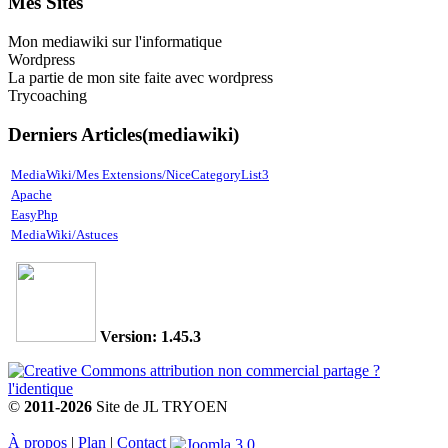
Mes Sites
Mon mediawiki sur l'informatique
Wordpress
La partie de mon site faite avec wordpress
Trycoaching
Derniers Articles(mediawiki)
MediaWiki/Mes Extensions/NiceCategoryList3
Apache
EasyPhp
MediaWiki/Astuces
Version: 1.45.3
©
2011-2026
Site de JL TRYOEN
À propos
|
Plan
|
Contact