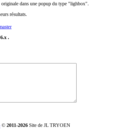
ge originale dans une popup du type "lighbox".
urs résultats.
master
6.x .
©
2011-2026
Site de JL TRYOEN