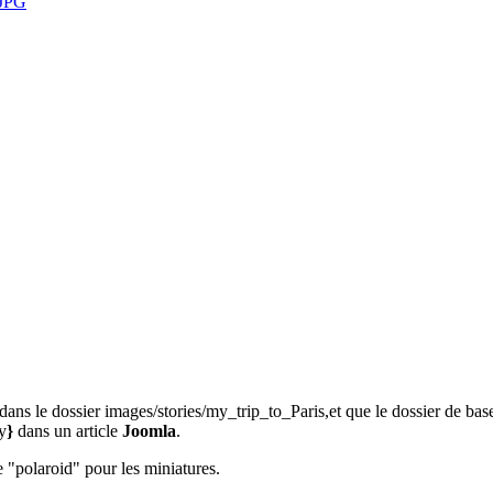
ns le dossier images/stories/my_trip_to_Paris,et que le dossier de base
ry
}
dans un article
Joomla
.
e "polaroid" pour les miniatures.