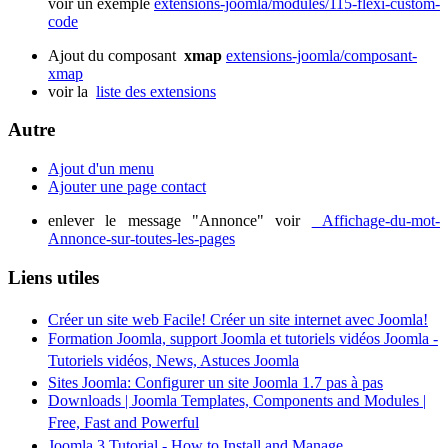
voir un exemple
extensions-joomla/modules/115-flexi-custom-
code
Ajout du composant
xmap
extensions-joomla/composant-
xmap
voir la
liste des extensions
Autre
Ajout d'un menu
Ajouter une page contact
enlever le message "Annonce" voir
Affichage-du-mot-
Annonce-sur-toutes-les-pages
Liens utiles
Créer un site web Facile! Créer un site internet avec Joomla!
Formation Joomla, support Joomla et tutoriels vidéos Joomla -
Tutoriels vidéos, News, Astuces Joomla
Sites Joomla: Configurer un site Joomla 1.7 pas à pas
Downloads | Joomla Templates, Components and Modules |
Free, Fast and Powerful
Joomla 3 Tutorial - How to Install and Manage