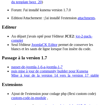
du template beez_20
)
Forum: J'ai installé kunena version 1.7.0
Edition/Attachement : j'ai installé l'extension
attachments
.
Editeur
Au départ j'avais opté pour l'éditeur
JCE2
:
jce-2-pack-
complet
Seul l'éditeur
JoomlaCK Editor
permet de conserver les
blancs et les sauts de ligne lorsque l'on insère du code.
Passage à la version 1.7
passer-de-joomla-1-6-a-joomla-1-7
puis mise à jour de community builder pour Kunena
Mise_à_jour_de_la_version_14_vers_la_version_17_stable
Extensions
Ajout de l'extension pour codage php (flexi custom code)
custom-code-in-module
,